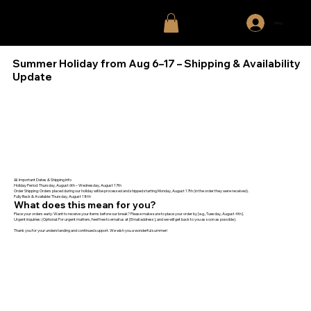
Inloggen
Summer Holiday from Aug 6–17 – Shipping & Availability
Update
📅 Important Dates & Shipping Info
Holiday Period: Thursday, August 6th – Wednesday, August 17th
Order Shipping: Orders placed during our holiday will be processed and shipped starting Monday, August 17th (in the order they were received).
Fully Back & Available: Thursday, August 18th
What does this mean for you?
Place your orders early: Want to receive your items before our break? Please make sure to place your order by [e.g., Tuesday, August 4th].
Urgent inquiries: (Optional: For urgent matters, feel free to email us at [Email address], and we will get back to you as soon as possible).
Thank you for your understanding and continued support. We wish you a wonderful summer!