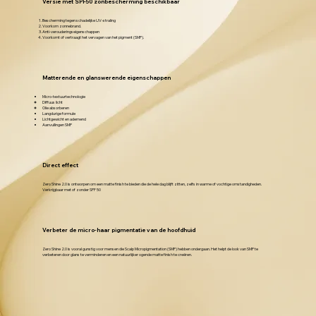
Versie met SPF50 zonbescherming beschikbaar
Bescherming tegen schadelijke UV-straling
Voorkom zonnebrand.
Anti-verouderingseigenschappen
Voorkomt of vertraagt het vervagen van het pigment (SMP).
Matterende en glanswerende eigenschappen
Micro-textuurtechnologie
Diffuus licht
Olie absorberen
Langdurige formule
Lichtgewicht en ademend
Aanvullingen SMP
Direct effect
Zero Shine 2.0 is ontworpen om een matte finish te bieden die de hele dag blijft zitten, zelfs in warme of vochtige omstandigheden.
Verkrijgbaar met of zonder SPF 50
Verbeter de micro-haar pigmentatie van de hoofdhuid
Zero Shine 2.0 is vooral gunstig voor mensen die Scalp Micropigmentation (SMP) hebben ondergaan. Het helpt de look van SMP te
verbeteren door glans te verminderen en een natuurlijker ogende matte finish te creëren.