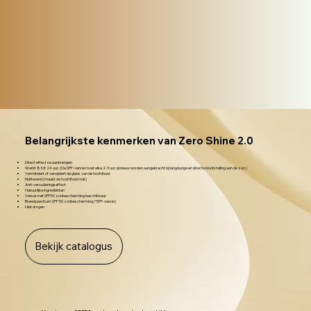
Belangrijkste kenmerken van Zero Shine 2.0
Direct effect na aanbrengen
Werkt 8 tot 24 uur. (De SPF-versie moet elke 2-3 uur opnieuw worden aangebracht bij langdurige en directe blootstelling aan de zon.)
Vermindert of verwijdert de glans van de hoofdhuid.
Matterend (maakt de hoofdhuid mat)
Anti-verouderingseffect
Natuurlijke ingrediënten
Versie met SPF50 zonbescherming beschikbaar
Breedspectrum SPF 50 zonbescherming (*SPF-versie)
Niet drogen
Bekijk catalogus