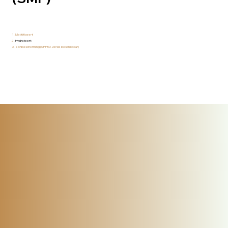
Mattificeert
Hydrateert
Zonbescherming (SPF50-versie beschikbaar)