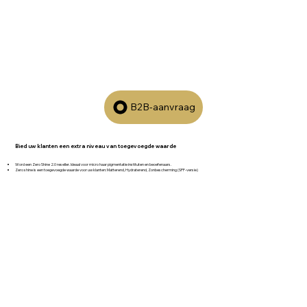
B2B-aanvraag
Bied uw klanten een extra niveau van toegevoegde waarde
Word een Zero Shine 2.0 reseller. Ideaal voor micro haar pigmentatie instituten en beoefenaars.
Zero shine is een toegevoegde waarde voor uw klanten: Matterend, Hydraterend, Zonbescherming (SPF-versie)