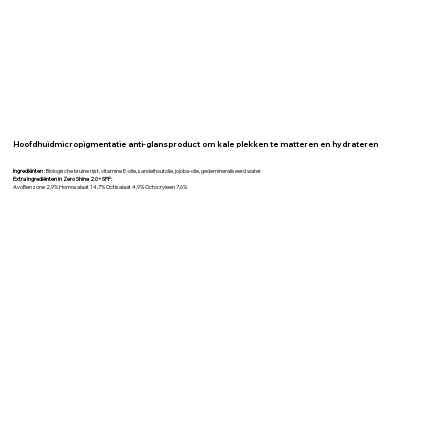
Hoofdhuidmicropigmentatie anti-glansproduct om kale plekken te matteren en hydrateren
Ingrediënten
: Biologische bruine rijst, vitamine E-olie, sandelhoutolie, jojoba-olie, gedemineraliseerd water
Extra ingrediënten in Zero Shine 2.0+SPF:
AvoBenzone 2,9% Homosalaat 14,7% Octisalaat 4,9% Octocryleen 7,6%