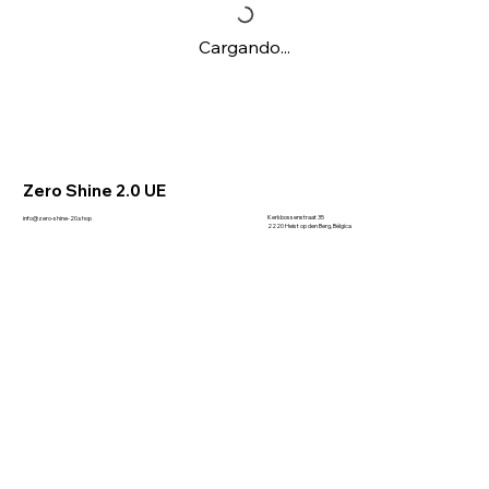
Cargando...
Zero Shine 2.0 UE
Kerkbossenstraat 35
info@zero-shine-20.shop
2220 Heist op den Berg, Bélgica