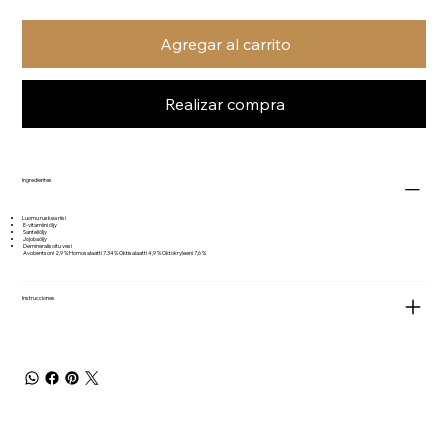
Agregar al carrito
Realizar compra
Ingredientes
Luomu ruskea riisi
E-vitamiini öljy
Santeliöljy
Jojobaöljy
Demineralisoitu vesi
Avobentsoni 2,9 % Homosalaatti 7.34% Oktisalaatti 4,9 % Oktokryleeni 7,6 %
Instrucciones