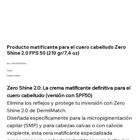
Producto matificante para el cuero cabelludo Zero
Shine 2.0 FPS 50 (210 gr/7,4 oz)
SKU
SKU:
5487570648040
5487570648040
Precio
79,00 €
Impuesto incluido
Zero Shine 2.0: La crema matificante definitiva para el
cuero cabelludo (versión con SPF50)
Elimina los reflejos y protege tu inversión con Zero
Shine 2.0 de DermiMatch.
Diseñada específicamente para la micropigmentación
capilar (SMP) y para cabezas calvas o con calvicie
incipiente, esta cera matificante especializada