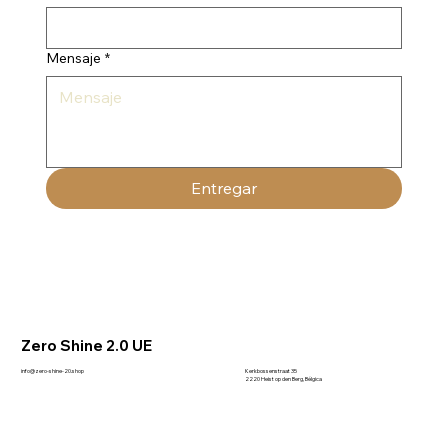
Mensaje
*
Entregar
Zero Shine 2.0 UE
Kerkbossenstraat 35
info@zero-shine-20.shop
2220 Heist op den Berg, Bélgica