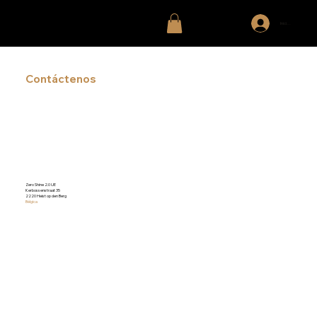
Iniciar sesión
Contáctenos
Zero Shine 2.0 UE
Kerbossenstraat 35
2220 Heist op den Berg
Bélgica