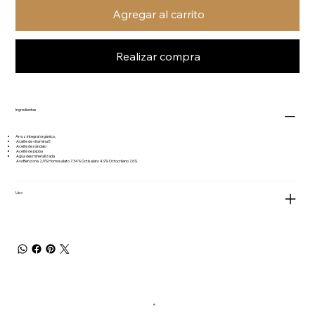
Agregar al carrito
Realizar compra
Ingredientes
Arroz integral orgánico,
Aceite de vitamina E
Aceite de sándalo
Aceite de jojoba
Agua desmineralizada
AvoBenzona 2,9% Homosalato 7.34% Octisalato 4,9% Octocrileno 7,6%
Uso