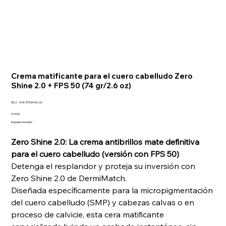
Crema matificante para el cuero cabelludo Zero
Shine 2.0 + FPS 50 (74 gr/2.6 oz)
SKU
SKU:
5487570648026
5487570648026
Precio
37,99 €
Impuesto incluido
Zero Shine 2.0: La crema antibrillos mate definitiva
para el cuero cabelludo (versión con FPS 50)
Detenga el resplandor y proteja su inversión con
Zero Shine 2.0 de DermiMatch.
Diseñada específicamente para la micropigmentación
del cuero cabelludo (SMP) y cabezas calvas o en
proceso de calvicie, esta cera matificante