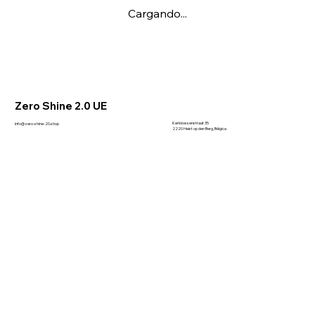
Cargando...
Zero Shine 2.0 UE
Kerkbossenstraat 35
info@zero-shine-20.shop
2220 Heist op den Berg, Bélgica