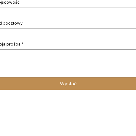
ejscowość
d pocztowy
oja prośba
*
Wysłać