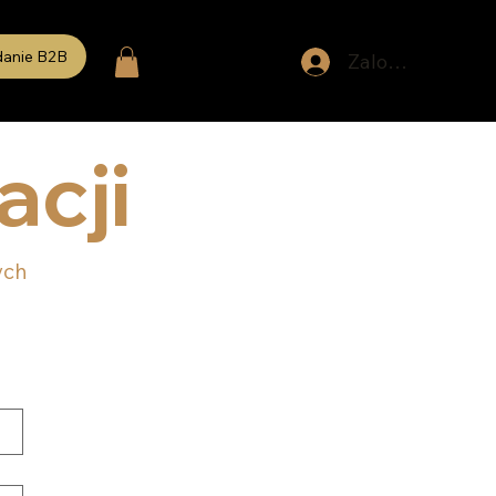
danie B2B
Zaloguj się
acji
ych