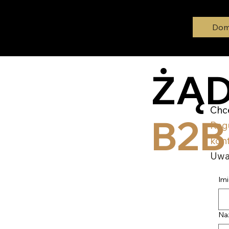
Do
Zero Shine 2.0 UE
ŻĄD
Chce
B2B
Reg
kon
Uwa
Im
Na