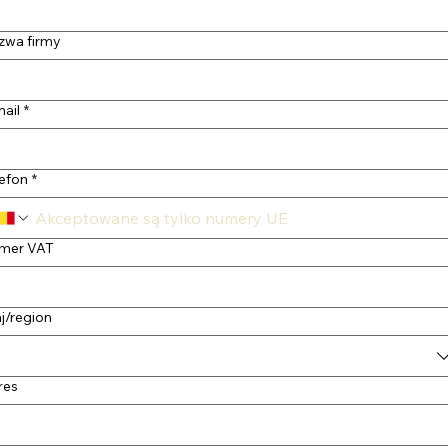
zwa firmy
ail
*
lefon
*
mer VAT
i-line address
j/region
res