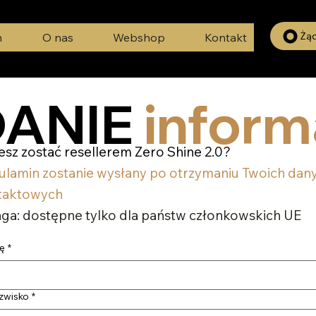
Żą
m
O nas
Webshop
Kontakt
ANIE
inform
sz zostać resellerem Zero Shine 2.0?
ulamin zostanie wysłany po otrzymaniu Twoich dan
taktowych
ga: dostępne tylko dla państw członkowskich UE
ię
*
zwisko
*