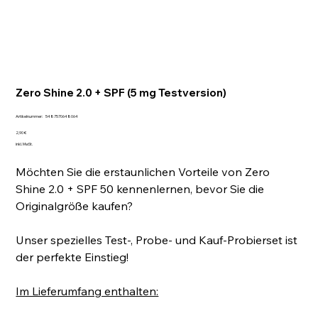
Zero Shine 2.0 + SPF (5 mg Testversion)
Artikelnummer:
Artikelnummer:
5487570648064
5487570648064
Preis
2,90 €
inkl. MwSt.
Möchten Sie die erstaunlichen Vorteile von Zero
Shine 2.0 + SPF 50 kennenlernen, bevor Sie die
Originalgröße kaufen?
Unser spezielles Test-, Probe- und Kauf-Probierset ist
der perfekte Einstieg!
Im Lieferumfang enthalten: