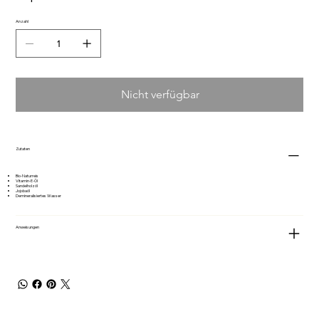
Anzahl
Nicht verfügbar
Zutaten
Bio-Naturreis
Vitamin-E-Öl
Sandelholzöl
Jojobaöl
Demineralisiertes Wasser
Anweisungen