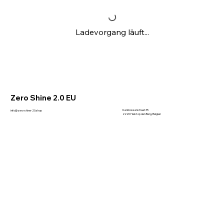
Ladevorgang läuft...
Zero Shine 2.0 EU
Kerkbossenstraat 35
info@zero-shine-20.shop
2220 Heist op den Berg, Belgien