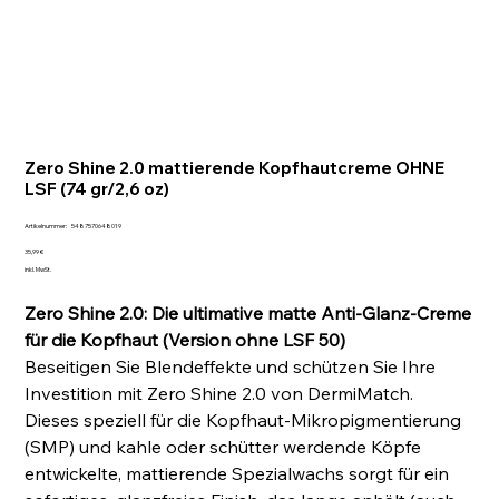
Zero Shine 2.0 mattierende Kopfhautcreme OHNE
LSF (74 gr/2,6 oz)
Artikelnummer:
Artikelnummer:
5487570648019
5487570648019
Preis
35,99 €
inkl. MwSt.
Zero Shine 2.0: Die ultimative matte Anti-Glanz-Creme
für die Kopfhaut (Version ohne LSF 50)
Beseitigen Sie Blendeffekte und schützen Sie Ihre
Investition mit Zero Shine 2.0 von DermiMatch.
Dieses speziell für die Kopfhaut-Mikropigmentierung
(SMP) und kahle oder schütter werdende Köpfe
entwickelte, mattierende Spezialwachs sorgt für ein